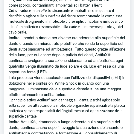
come sporco, contaminanti ambientali ed i batteri e lieviti.
Ciò si traduce in un effetto sbiancante e antibatterico in quanto il
dentifricio agisce sulla superficie del dente scomponendo le complesse
molecole di pigmento in molecole più semplici, incolori e rimuovendo
il biofilm batterico responsabile della carie e di numerose patologie del
cavo orale.
Inoltre il prodotto rimane per diverse ore aderente alla superficie del
dente creando un microstrato protettivo che rende la superficie dei
denti autosbiancante ed antibatterica. Tutto questo grazie all’azione
della luce, per cui anche dopo la pulizia dei denti, ActiluX®
continua a svolgere la sua azione sbiancante ed antibatterica ogni
qualvolta venga illuminato da luce solare e da luce emessa da una
opportuna fonte (LED).
Tale processo viene accelerato con l’utilizzo dei dispositivi (LED) in
dotazione nelle confezioni White Shock in quanto con una
maggiore illuminazione della superficie dentale si ha una maggior
effetto sbiancante e antibatterico.
Il principio attivo ActiluX® non danneggia il dente, perché agisce solo
sulla superficie attaccando le molecole organiche superficiali e la placca
batterica spesso responsabili dell’ingiallimento ed opacizzazione della
superficie dentale.
Inoltre ActiluX®, rimanendo a lungo aderente sulla superficie del
dente, continua anche dopo il lavaggio la sua azione sbiancante e
antibatterica contrastando la formazione e il consolidamento di