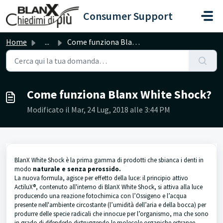
Salta al contenuto principale
Consumer Support
Home
...
Come funziona Blanx White Shock?
Come funziona Blanx White Shock?
Modificato il Mar, 24 Lug, 2018 alle 3:44 PM
BlanX White Shock è la prima gamma di prodotti che sbianca i denti in
modo
naturale e senza perossido.
La nuova formula, agisce per effetto della luce: il principio attivo
ActiluX®, contenuto all'interno di BlanX White Shock, si attiva alla luce
producendo una reazione fotochimica con l’Ossigeno e l’acqua
presente nell'ambiente circostante (l’umidità dell’aria e della bocca) per
produrre delle specie radicali che innocue per l’organismo, ma che sono
in grado di difenderlo distruggendo le molecole organiche estranee