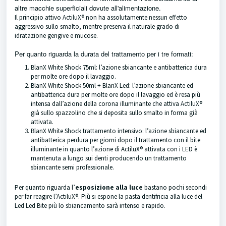
altre macchie superficiali dovute all'alimentazione.
Il principio attivo ActiluX® non ha assolutamente nessun effetto
aggressivo sullo smalto, mentre preserva il naturale grado di
idratazione gengive e mucose.
Per quanto riguarda la durata del trattamento per i tre formati:
BlanX White Shock 75ml:
l’azione sbiancante e antibatterica dura
per molte ore dopo il lavaggio.
BlanX White Shock 50ml + BlanX Led:
l’azione sbiancante ed
antibatterica dura per molte ore dopo il lavaggio ed è resa più
intensa dall’azione della corona illuminante che attiva ActiluX®
già sullo spazzolino che si deposita sullo smalto in forma già
attivata.
BlanX White Shock trattamento intensivo:
l’azione sbiancante ed
antibatterica perdura per giorni dopo il trattamento con il bite
illuminante in quanto l’azione di ActiluX® attivata con i LED è
mantenuta a lungo sui denti producendo un trattamento
sbiancante semi professionale.
Per quanto riguarda l’
esposizione alla luce
bastano pochi secondi
per far reagire l’ActiluX®.
Più si espone la pasta dentifricia alla luce del
Led Led Bite più lo sbiancamento sarà intenso e rapido.